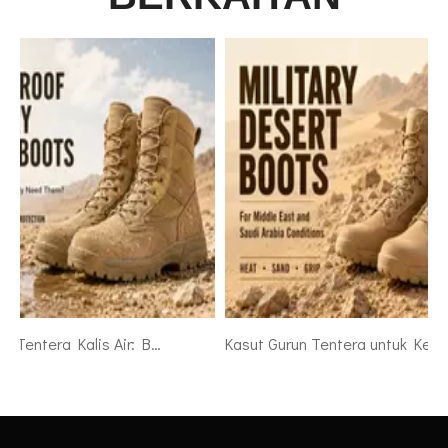
But Desert Tentera Kalis Air: Bilakah Askar Benar-benar Memerlukannya
Kasut Gurun Tentera untuk Keadaan Timur Tengah dan Arab Saudi