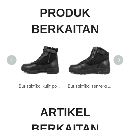
PRODUK
BERKAITAN
But taktikal kulit polis hitam 4112
But taktikal tentera tempur hitam 4101
ARTIKEL
BERKAITAN