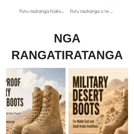
Putu rauhanga hiako pirihimana pango 4112
Putu rauhanga o te ope hoia whawhai pango 4101
NGA
RANGATIRATANGA