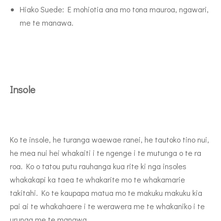
Hiako Suede: E mohiotia ana mo tona mauroa, ngawari,
me te manawa.
Insole
Ko te insole, he turanga waewae ranei, he tautoko tino nui,
he mea nui hei whakaiti i te ngenge i te mutunga o te ra
roa. Ko o tatou putu rauhanga kua rite ki nga insoles
whakakapi ka taea te whakarite mo te whakamarie
takitahi. Ko te kaupapa matua mo te makuku makuku kia
pai ai te whakahaere i te werawera me te whakaniko i te
urunga me te manawa.