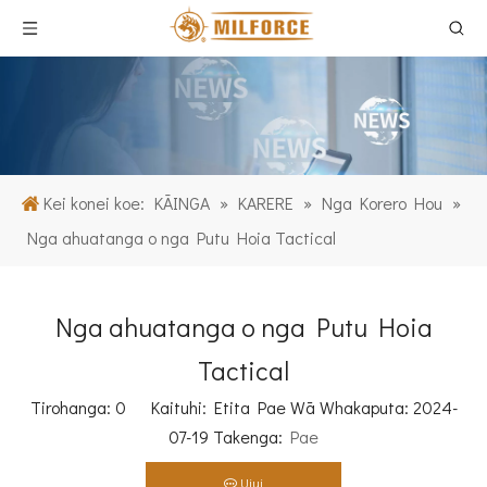
Kei konei koe:
KĀINGA
»
KARERE
»
Nga Korero Hou
»
Nga ahuatanga o nga Putu Hoia Tactical
Nga ahuatanga o nga Putu Hoia
Tactical
Tirohanga:
0
Kaituhi: Etita Pae Wā Whakaputa: 2024-
07-19 Takenga:
Pae
Uiui