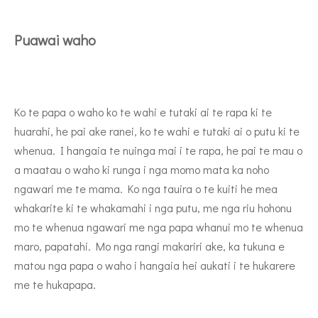
Puawai waho
Ko te papa o waho ko te wahi e tutaki ai te rapa ki te
huarahi, he pai ake ranei, ko te wahi e tutaki ai o putu ki te
whenua. I hangaia te nuinga mai i te rapa, he pai te mau o
a maatau o waho ki runga i nga momo mata ka noho
ngawari me te mama. Ko nga tauira o te kuiti he mea
whakarite ki te whakamahi i nga putu, me nga riu hohonu
mo te whenua ngawari me nga papa whanui mo te whenua
maro, papatahi. Mo nga rangi makariri ake, ka tukuna e
matou nga papa o waho i hangaia hei aukati i te hukarere
me te hukapapa.