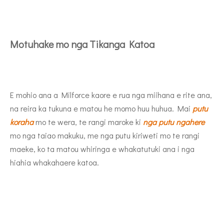
Motuhake mo nga Tikanga Katoa
E mohio ana a Milforce kaore e rua nga miihana e rite ana,
na reira ka tukuna e matou he momo huu huhua. Mai
putu
koraha
mo te wera, te rangi maroke ki
nga putu ngahere
mo nga taiao makuku, me nga putu kiriweti mo te rangi
maeke, ko ta matou whiringa e whakatutuki ana i nga
hiahia whakahaere katoa.