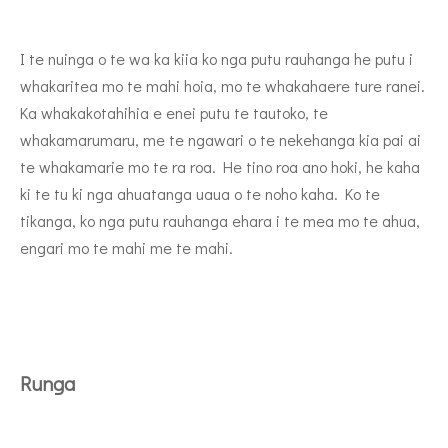
I te nuinga o te wa ka kiia ko nga putu rauhanga he putu i
whakaritea mo te mahi hoia, mo te whakahaere ture ranei.
Ka whakakotahihia e enei putu te tautoko, te
whakamarumaru, me te ngawari o te nekehanga kia pai ai
te whakamarie mo te ra roa. He tino roa ano hoki, he kaha
ki te tu ki nga ahuatanga uaua o te noho kaha. Ko te
tikanga, ko nga putu rauhanga ehara i te mea mo te ahua,
engari mo te mahi me te mahi.
Runga