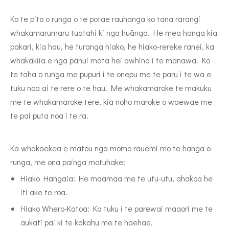
Ko te pito o runga o te potae rauhanga ko tana rarangi
whakamarumaru tuatahi ki nga huānga. He mea hanga kia
pakari, kia hau, he turanga hiako, he hiako-rereke ranei, ka
whakakiia e nga panui mata hei awhina i te manawa. Ko
te taha o runga me pupuri i te onepu me te paru i te wa e
tuku noa ai te rere o te hau. Me whakamaroke te makuku
me te whakamaroke tere, kia noho maroke o waewae me
te pai puta noa i te ra.
Ka whakaekea e matou nga momo rauemi mo te hanga o
runga, me ona painga motuhake:
Hiako Hangaia: He maamaa me te utu-utu, ahakoa he
iti ake te roa.
Hiako Whero-Katoa: Ka tuku i te parewai maaori me te
aukati pai ki te kakahu me te haehae.