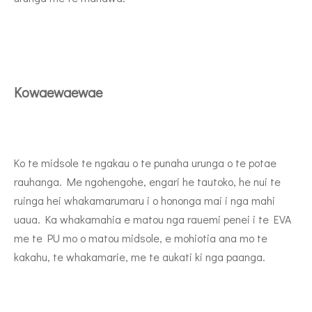
Kowaewaewae
Ko te midsole te ngakau o te punaha urunga o te potae
rauhanga. Me ngohengohe, engari he tautoko, he nui te
ruinga hei whakamarumaru i o hononga mai i nga mahi
uaua. Ka whakamahia e matou nga rauemi penei i te EVA
me te PU mo o matou midsole, e mohiotia ana mo te
kakahu, te whakamarie, me te aukati ki nga paanga.