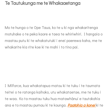
Te Tautukunga me te Whakaaetanga
Mo te hunga o te Ope Taua, ko te u ki nga whakaritenga
motuhake o te peka kaore e taea te whiriwhiri. I hangaia o
maatau putu ki te whakatutuki i enei paerewa kaha, me te
whakarite kia rite koe ki te mahi i to tino pai.
I Milforce, kua whakatapua matou ki te tuku i te taumata
teitei o te ratonga kaihoko, utu whakataetae, me te tuku i
te waa. Ko ta maatau tuku hua matawhānui e tautokohia
ana e to maatau pumau ki te kounga.
Paatohia a konei
ki te