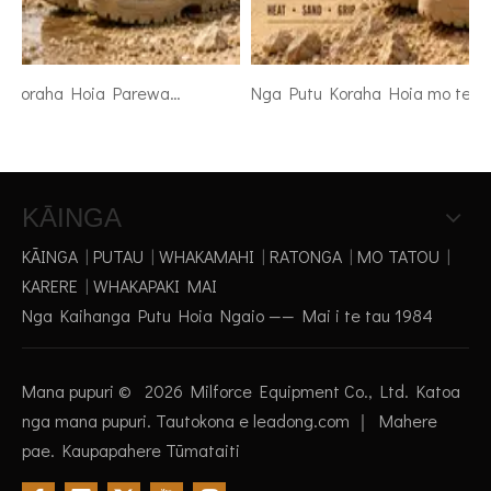
Nga Putu Koraha Hoia Parewai: Ahea Tino Hiahia Ana e nga Hoia
Nga Putu Koraha Hoia mo te Middle East me Saudi Arabia Tikanga
KĀINGA
KĀINGA
|
PUTAU
|
WHAKAMAHI
|
RATONGA
|
MO TATOU
|
KARERE
|
WHAKAPAKI MAI
Nga Kaihanga Putu Hoia Ngaio —— Mai i te tau 1984
Mana pupuri ©
2026
Milforce Equipment Co., Ltd. Katoa
nga mana pupuri. Tautokona e
leadong.com
｜
Mahere
pae
.
Kaupapahere Tūmataiti