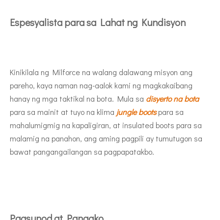
Espesyalista para sa Lahat ng Kundisyon
Kinikilala ng Milforce na walang dalawang misyon ang
pareho, kaya naman nag-aalok kami ng magkakaibang
hanay ng mga taktikal na bota. Mula sa
disyerto na bota
para sa mainit at tuyo na klima
jungle boots
para sa
mahalumigmig na kapaligiran, at insulated boots para sa
malamig na panahon, ang aming pagpili ay tumutugon sa
bawat pangangailangan sa pagpapatakbo.
Pagsunod at Pangako