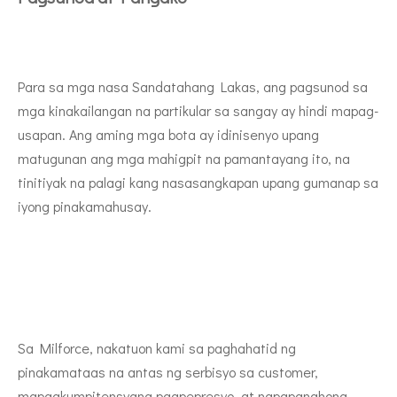
Para sa mga nasa Sandatahang Lakas, ang pagsunod sa
mga kinakailangan na partikular sa sangay ay hindi mapag-
usapan. Ang aming mga bota ay idinisenyo upang
matugunan ang mga mahigpit na pamantayang ito, na
tinitiyak na palagi kang nasasangkapan upang gumanap sa
iyong pinakamahusay.
Sa Milforce, nakatuon kami sa paghahatid ng
pinakamataas na antas ng serbisyo sa customer,
mapagkumpitensyang pagpepresyo, at napapanahong