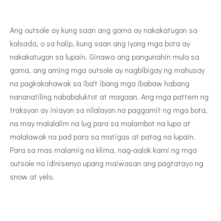
Ang outsole ay kung saan ang goma ay nakakatugon sa
kalsada, o sa halip, kung saan ang iyong mga bota ay
nakakatugon sa lupain. Ginawa ang pangunahin mula sa
goma, ang aming mga outsole ay nagbibigay ng mahusay
na pagkakahawak sa iba't ibang mga ibabaw habang
nananatiling nababaluktot at magaan. Ang mga pattern ng
traksyon ay iniayon sa nilalayon na paggamit ng mga bota,
na may malalalim na lug para sa malambot na lupa at
malalawak na pad para sa matigas at patag na lupain.
Para sa mas malamig na klima, nag-aalok kami ng mga
outsole na idinisenyo upang maiwasan ang pagtatayo ng
snow at yelo.