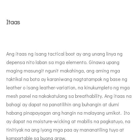
Itaas
Ang itaas ng isang tactical boot ay ang unang linya ng
depensa nito laban sa mga elemento. Ginawa upang
maging masungit ngunit makahinga, ang aming mga
taktikal na bota ay karaniwang nagtatampok ng base ng
leather o isang leather-variation, na kinukumpleto ng mga
mesh panel na nakakatulong sa breathability. Ang itaas na
bahagi ay dapat na panatilihin ang buhangin at dumi
habang pinapayagan ang hangin na malayang umikot. Ito
ay dapat na moisture-wicking at mabilis na pagkatuyo, na
tinitiyak na ang iyong mga paa ay mananatiling tuyo at
komportable sa buong araw.