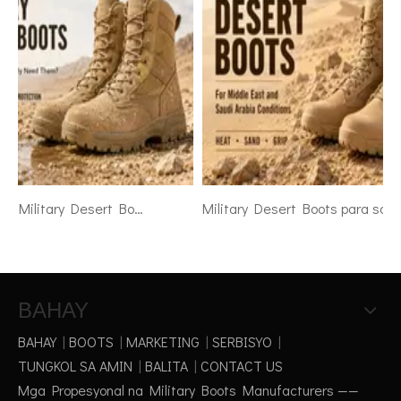
Waterproof Military Desert Boots: Kailan Talaga Ito Kailangan ng mga Sundalo
Military Desert Boots para sa Middle East at Saudi Arabia Conditions
BAHAY
BAHAY
|
BOOTS
|
MARKETING
|
SERBISYO
|
TUNGKOL SA AMIN
|
BALITA
|
CONTACT US
Mga Propesyonal na Military Boots Manufacturers ——