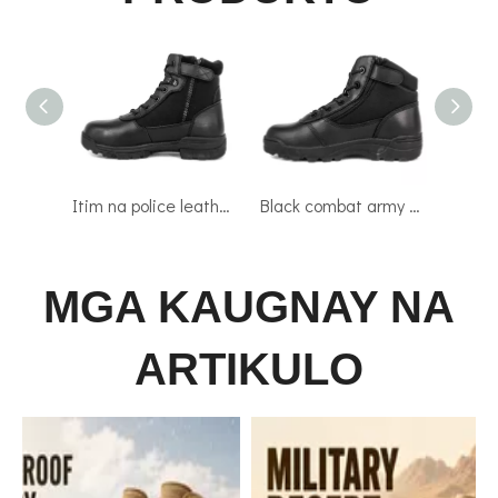
Itim na police leather na tactical boots 4112
Black combat army military tactical boots 4101
MGA KAUGNAY NA
ARTIKULO