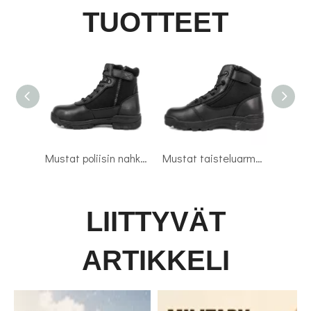
TUOTTEET
Mustat poliisin nahkaiset taktiset saappaat 4112
Mustat taisteluarmeijan taktiset saappaat 4101
LIITTYVÄT
ARTIKKELI