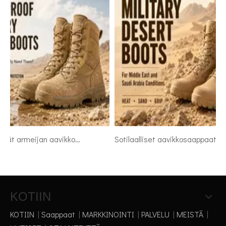
Vedenpitävät armeijan aavikkosaappaat: milloin sotilaat todella tarvitsevat niitä?
Sotilaalliset aavikkosaappaat Lähi-idän ja Saudi-Arabian olosuhteisiin
KOTIIN
KOTIIN
|
Saappaat
|
MARKKINOINTI
|
PALVELU
|
MEISTÄ
|