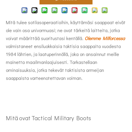
Mitä tulee sotilasoperaatioihin, käyttämäsi saappaat eivät
ole vain osa univormuasi; ne ovat tärkeitä laitteita, jotka
voivat määrittää suoritustasi kentällä.
Olemme Milforcessa
valmistaneet ensiluokkaisia ​​taktisia saappaita vuodesta
1984 lähtien, ja laatuperinnöllä, joka on ansainnut meille
mainetta maailmanlaajuisesti. Tarkastellaan
ominaisuuksia, jotka tekevät taktisista armeijan
saappaista varteenotettavan voiman.
Mitä ovat Tactical Military Boots