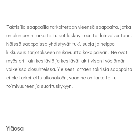
Taktisilla saappailla tarkoitetaan yleensä saappaita, jotka
on alun perin tarkoitettu sotilaskäyttöön tai lainvalvontaan.
Näissä saappaissa yhdistyvät tuki, suoja ja helppo
liikkuvuus tarjotakseen mukavuutta koko päivän. Ne ovat
myös erittäin kestäviä ja kestävät aktiivisen työelämän
vaikeissa olosuhteissa. Yleisesti ottaen taktisia saappaita
ei ole tarkoitettu ulkonäköön, vaan ne on tarkoitettu
toimivuuteen ja suorituskykyyn.
Yläosa