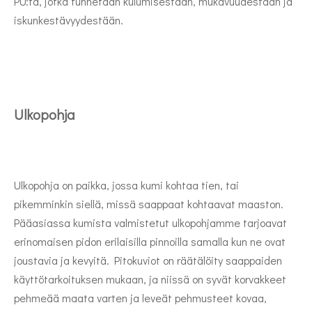
PU:ta, jotka tunnetaan kulumisestaan, mukavuudestaan ​​ja
iskunkestävyydestään.
Ulkopohja
Ulkopohja on paikka, jossa kumi kohtaa tien, tai
pikemminkin siellä, missä saappaat kohtaavat maaston.
Pääasiassa kumista valmistetut ulkopohjamme tarjoavat
erinomaisen pidon erilaisilla pinnoilla samalla kun ne ovat
joustavia ja kevyitä. Pitokuviot on räätälöity saappaiden
käyttötarkoituksen mukaan, ja niissä on syvät korvakkeet
pehmeää maata varten ja leveät pehmusteet kovaa,