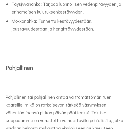
Täysjyvänahka: Tarjoaa luonnollisen vedenpitävyyden ja
erinomaisen kulutuksenkestävyyden.
Mokkanahka: Tunnettu kestävyydestään,
joustavuudestaan ​​ja hengittävyydestään.
Pohjallinen
Pohjallinen tai pohjallinen antaa välttämättömän tuen
kaareille, mikä on ratkaisevan tärkeää väsymyksen
vähentämisessä pitkän päivän päätteeksi. Taktiset
saappaamme on varustettu vaihdettavilla pohjallisilla, jotka
voidaan helposti mukauttaa yksilölliseen mukavuuteen.