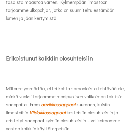
tasaista maastoa varten. Kylmempään ilmastoon
tarjoamme ulkopohjat, jotka on suunniteltu estämään
lumen ja jään kertymistä.
Erikoistunut kaikkiin olosuhteisiin
Milforce ymmärtää, ettei kahta samanlaista tehtävää ole,
minkä vuoksi tarjoamme monipuolisen valikoiman taktisia
saappaita. From
aavikkosaappaat
kuumaan, kuiviin
ilmastoihin
Viidakkosaappaat
kosteisiin olosuhteisiin ja
eristetyt saappaat kylmiin olosuhteisiin – valikoimamme
vastaa kaikkiin käyttötarpeisiin.