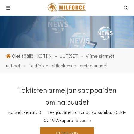
Olet täällä:
KOTIIN
»
UUTISET
»
Viimeisimmät
uutiset
»
Taktisten sotilaskenkien ominaisuudet
Taktisten armeijan saappaiden
ominaisuudet
Katselukerrat:
0
Tekijä: Site Editor Julkaisuaika: 2024-
07-19 Alkuperä:
Sivusto
Tiedustella