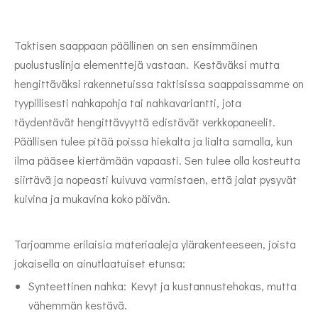
Taktisen saappaan päällinen on sen ensimmäinen
puolustuslinja elementtejä vastaan. Kestäväksi mutta
hengittäväksi rakennetuissa taktisissa saappaissamme on
tyypillisesti nahkapohja tai nahkavariantti, jota
täydentävät hengittävyyttä edistävät verkkopaneelit.
Päällisen tulee pitää poissa hiekalta ja lialta samalla, kun
ilma pääsee kiertämään vapaasti. Sen tulee olla kosteutta
siirtävä ja nopeasti kuivuva varmistaen, että jalat pysyvät
kuivina ja mukavina koko päivän.
Tarjoamme erilaisia ​​materiaaleja ylärakenteeseen, joista
jokaisella on ainutlaatuiset etunsa:
Synteettinen nahka: Kevyt ja kustannustehokas, mutta
vähemmän kestävä.