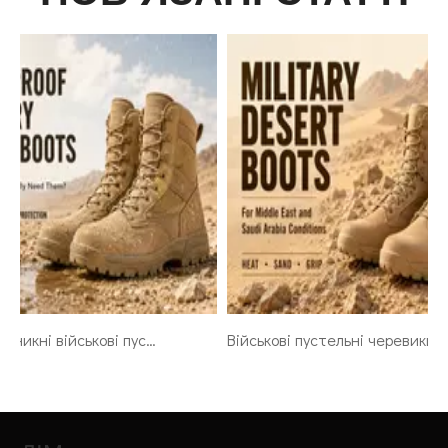
Водонепроникні військові пустельні черевики: коли вони справді потрібні солдатам
Військові пустельні черевики для умов Близького Сходу та Саудівської Аравії