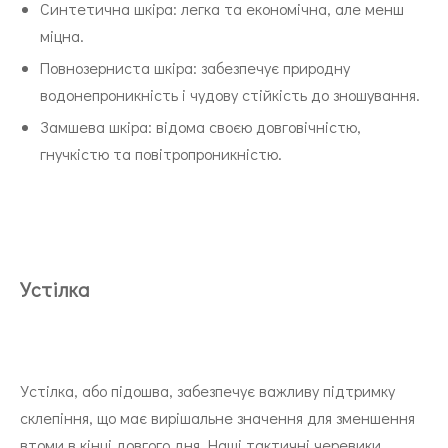
Синтетична шкіра: легка та економічна, але менш
міцна.
Повнозерниста шкіра: забезпечує природну
водонепроникність і чудову стійкість до зношування.
Замшева шкіра: відома своєю довговічністю,
гнучкістю та повітропроникністю.
Устілка
Устілка, або підошва, забезпечує важливу підтримку
склепіння, що має вирішальне значення для зменшення
втоми в кінці довгого дня. Наші тактичні черевики