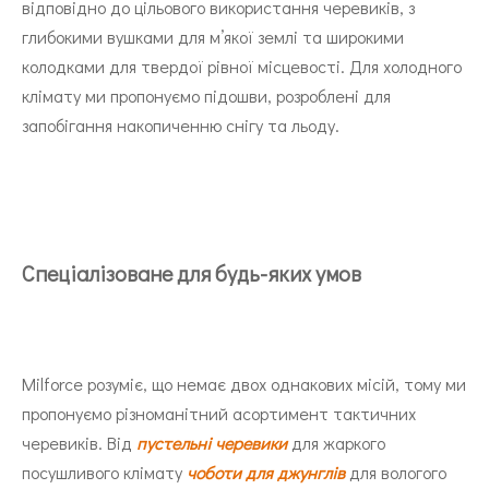
відповідно до цільового використання черевиків, з
глибокими вушками для м’якої землі та широкими
колодками для твердої рівної місцевості. Для холодного
клімату ми пропонуємо підошви, розроблені для
запобігання накопиченню снігу та льоду.
Спеціалізоване для будь-яких умов
Milforce розуміє, що немає двох однакових місій, тому ми
пропонуємо різноманітний асортимент тактичних
черевиків. Від
пустельні черевики
для жаркого
посушливого клімату
чоботи для джунглів
для вологого