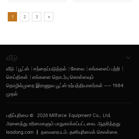
1
2
3
»
வீடு
வீடு
|
பூட்ஸ்
|
சந்தைப்படுத்தல்
|
சேவை
|
எங்களைப் பற்றி
|
செய்திகள்
|
எங்களை தொடர்பு கொள்ளவும்
தொழில்முறை இராணுவ பூட்ஸ் உற்பத்தியாளர்கள் —— 1984
முதல்
பதிப்புரிமை ©
2026
Milforce Equipment Co., Ltd.
அனைத்து உரிமைகளும் பாதுகாக்கப்பட்டவை. ஆதரித்தது
leadong.com
｜
தளவரைபடம்
.
தனியுரிமைக் கொள்கை