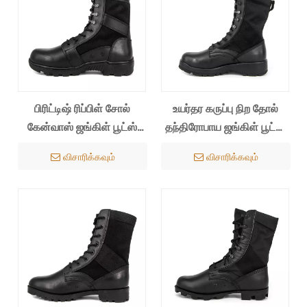
பிரிட்டிஷ் ரிப்பிள் சோல்
உயர்தர கருப்பு நிற தோல்
கேன்வாஸ் ஜங்கிள் பூட்ஸ்
தந்திரோபாய ஜங்கிள் பூட்ஸ்
5210
5229
விசாரிக்கவும்
விசாரிக்கவும்