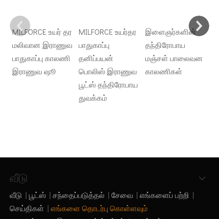
MILFORCE உயர் தர
MILFORCE உயர்தர
இளைஞர்களின்
சவ
மலிவான இராணுவ
பாதுகாப்பு
தந்திரோபாய
அ
பாதுகாப்பு காலணி
தனிப்பயன்
மஞ்சள் பாலைவன
சி
இராணுவ ஷூ
பொலிஸ் இராணுவ
காலணிகள்
இ
பூட்ஸ் தந்திரோபாய
த
துவக்கம்
க
ச
வீடு
வீடு
|
பூட்ஸ்
|
சந்தைப்படுத்தல்
|
சேவை
|
எங்களைப் பற்றி
|
செய்திகள்
|
எங்களை தொடர்பு கொள்ளவும்