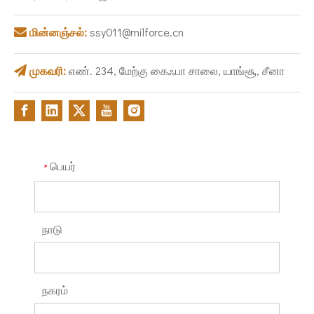
மின்னஞ்சல்:
ssy011@milforce.cn

முகவரி:
எண். 234, மேற்கு கைஃபா சாலை, யாங்சூ, சீனா

பெயர்
*
நாடு
நகரம்