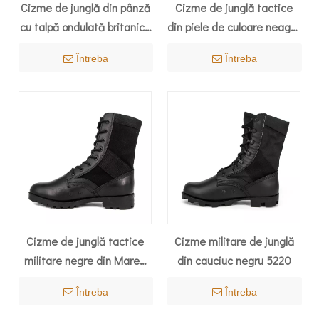
Cizme de junglă din pânză
Cizme de junglă tactice
cu talpă ondulată britanică
din piele de culoare neagră
5210
de înaltă calitate 5229
Întreba
Întreba
Cizme de junglă tactice
Cizme militare de junglă
militare negre din Marea
din cauciuc negru 5220
Britanie 5237
Întreba
Întreba