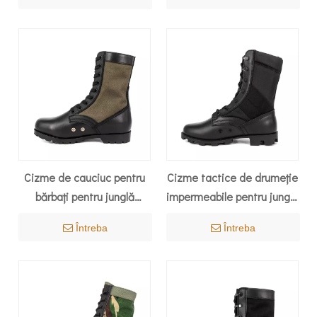
Cizme de cauciuc pentru
Cizme tactice de drumeție
bărbați pentru junglă
impermeabile pentru junglă
armata verde 5227
5203
Întreba
Întreba