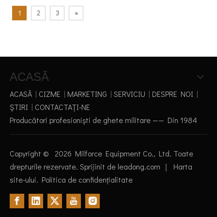
1
2
3
»
ACASĂ
ACASĂ
|
CIZME
|
MARKETING
|
SERVICIU
|
DESPRE NOI
|
ŞTIRI
|
CONTACTAŢI-NE
Producători profesioniști de ghete militare —— Din 1984
Copyright ©
2026
Milforce Equipment Co., Ltd. Toate
drepturile rezervate. Sprijinit de
leadong.com
｜
Harta
site-ului
.
Politica de confidențialitate