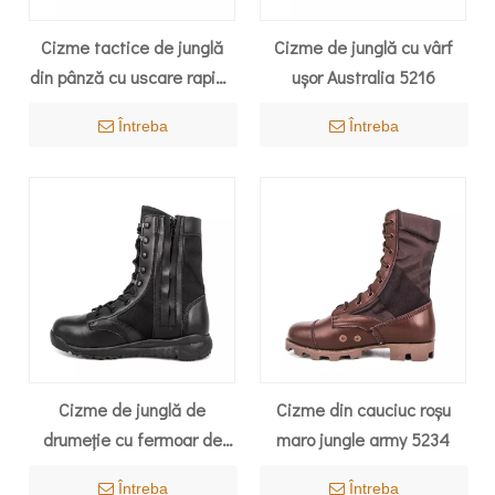
Cizme tactice de junglă
Cizme de junglă cu vârf
din pânză cu uscare rapidă
ușor Australia 5216
5207
Întreba
Întreba
Cizme de junglă de
Cizme din cauciuc roșu
drumeție cu fermoar de
maro jungle army 5234
poliție din Kenya 5241
Întreba
Întreba