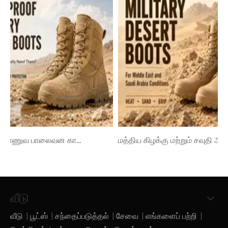
நீர்ப்புகா இராணுவ பாலைவன காலணிகள்: சிப்பாய்களுக்கு உண்மையில் அவை எப்போது தேவைப்படுகின்றன
மத்திய கிழக்கு மற்றும் சவுதி அரேபியா நிலைமைகளுக்கான இராணுவ பாலைவன காலணிகள்
வீடு
வீடு
|
பூட்ஸ்
|
சந்தைப்படுத்தல்
|
சேவை
|
எங்களைப் பற்றி
|