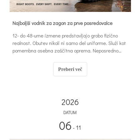
Najboljši vodnik za zagon za prve posredovalce
12- do 48-urne izmene predstavljajo grobo fizično
realnost. Obutev nikoli ni samo del uniforme. Služi kot
pomembna osebna zaščitna oprema. Neposredno
narekuje vašo vzdržljivost na terenu. Prav tako varuje
vaše dolgoročno zdravje sklepov.
Preberi več
2026
DATUM
06
- 11