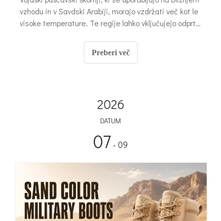
vzhodu in v Savdski Arabiji, morajo vzdržati več kot le
visoke temperature. Te regije lahko vključujejo odprto
puščavo, skalnata tla, droben pesek, suhe ceste,
začasna taborišča, območja z vozili in občasne mokre
Preberi več
ali blatne površine.
2026
DATUM
07
- 09