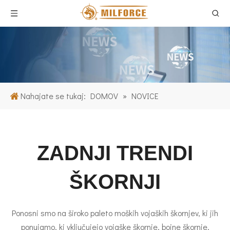
Nahajate se tukaj:
DOMOV
»
NOVICE
ZADNJI TRENDI
ŠKORNJI
Ponosni smo na široko paleto moških vojaških škornjev, ki jih
ponujamo, ki vključujejo vojaške škornje, bojne škornje,