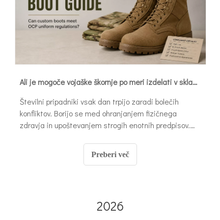
Ali je mogoče vojaške škornje po meri izdelati v skladu z enotnimi predpisi AR 670-1 ali OCP?
Številni pripadniki vsak dan trpijo zaradi bolečih
konfliktov. Borijo se med ohranjanjem fizičnega
zdravja in upoštevanjem strogih enotnih predpisov.
Standardna obutev pogosto povzroči izčrpavajoče
poškodbe. Pri vojakih se pogosto pojavljajo mehurji,
Preberi več
plantarni fasciitis in huda utrujenost sklepov.
2026