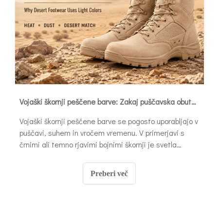
Vojaški škornji peščene barve: Zakaj puščavska obutev uporablja svetle barve
Vojaški škornji peščene barve se pogosto uporabljajo v
puščavi, suhem in vročem vremenu. V primerjavi s
črnimi ali temno rjavimi bojnimi škornji je svetla
puščavska obutev bolj primerna za peščen teren,
visoke temperature, prašna tla in vojaške uniforme, ki
Preberi več
se uporabljajo v sušnih regijah.