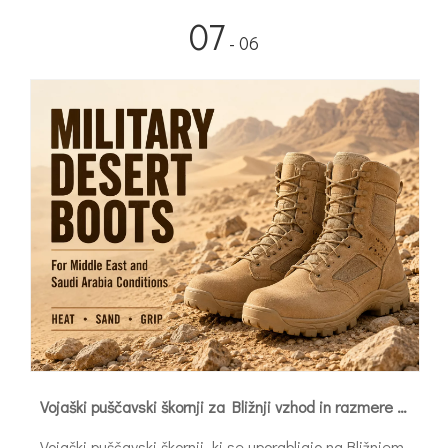
07
- 06
Vojaški puščavski škornji za Bližnji vzhod in razmere v Savdski Arabiji
Vojaški puščavski škornji, ki se uporabljajo na Bližnjem