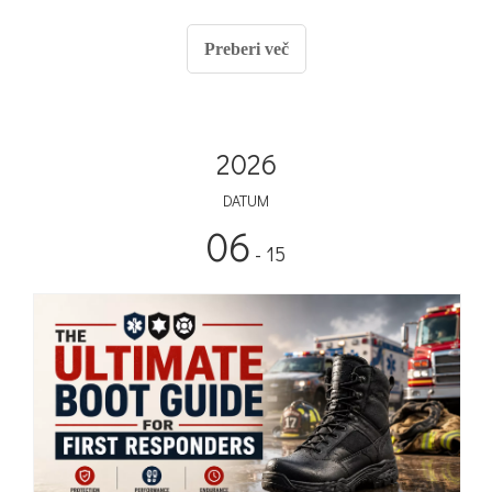
meje. Sčasoma surov teren narekuje neizogibno
realnost.
Preberi več
2026
DATUM
06
- 15