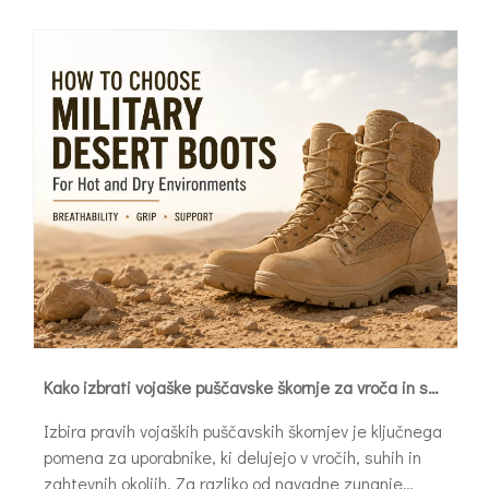
Kako izbrati vojaške puščavske škornje za vroča in suha okolja
Izbira pravih vojaških puščavskih škornjev je ključnega
pomena za uporabnike, ki delujejo v vročih, suhih in
zahtevnih okoljih. Za razliko od navadne zunanje