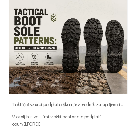
Taktični vzorci podplata škornjev: vodnik za oprijem in zmogljivost
V okoljih z velikimi vložki postanejo podplati
obutvILFORCE