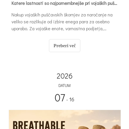
Katere lastnosti so najpomembnejše pri vojaških puščavskih škornjih za masovno nabavo
Nakup vojaških puščavskih škornjev za naročanje na
veliko se razlikuje od izbire enega para za osebno
uporabo. Za vojaške enote, varnostna podjetja,
distributerje, vladne dobavitelje in kupce opreme za
uporabo na prostem glavna skrb ni le, ali so škornji
Preberi več
videti primerni.
2026
DATUM
07
- 16