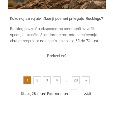
Kako naj se vojaški škornji po meri prilegajo Ruckingu?
Rucking povzroča eksponentno obremenitev vaših
spodnjih okončin. Standardne metode ocenjevanja
obutve preprosto ne uspejo, ko nosite 35 do 70 funtov
bremena na neravnem terenu. Neraven teren kaznuje
šibke izbire obutve. Blato, skale in strmi klanci
Preberi več
dodatno obremenijo vaše gležnje.
1
2
3
4
...
28
»
Skupaj 28 strani Pojdi na stran
pojdi