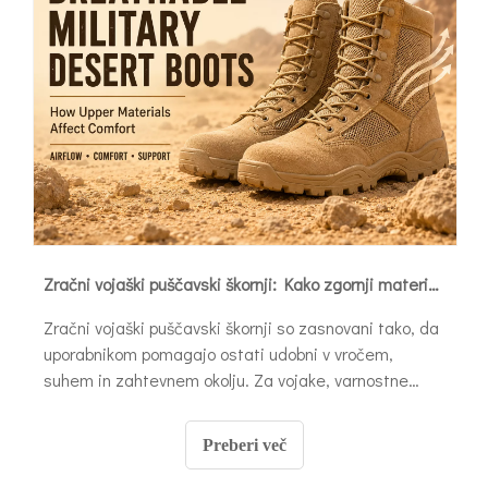
Zračni vojaški puščavski škornji: Kako zgornji materiali vplivajo na udobje
Zračni vojaški puščavski škornji so zasnovani tako, da
uporabnikom pomagajo ostati udobni v vročem,
suhem in zahtevnem okolju. Za vojake, varnostne
ekipe, patruljno osebje in delavce na prostem udobje
ni le mehkoba.
Preberi več