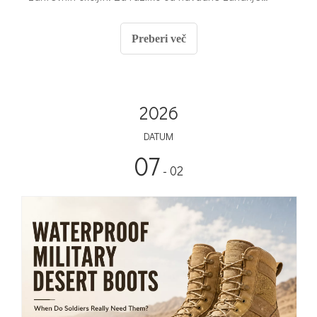
obutve morajo vojaški puščavski čevlji zagotavljati
ravnovesje med zračnostjo, vzdržljivostjo, oprijemom,
Preberi več
zaščito in dolgotrajnim udobjem pri nošenju.
2026
DATUM
07
- 02