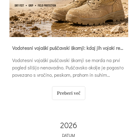
Vodotesni vojaški puščavski škornji: kdaj jih vojaki res potrebujejo
Vodotesni vojaški puščavski škornji se morda na prvi
pogled slišijo nenavadno. Puščavsko okolje je pogosto
povezano s vročino, peskom, prahom in suhim
vremenom, zato mnogi kupci domnevajo, da je
vodotesna zaščita nepotrebna. V resnici se lahko
Preberi več
vojaški in taktični uporabniki soočijo z bolj zapletenimi
pogoji kot čisti suhi pesek.
2026
DATUM