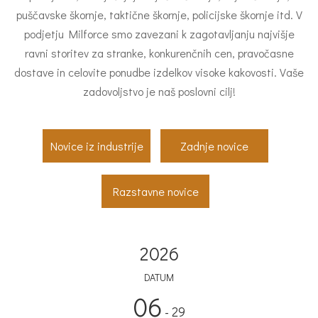
puščavske škornje, taktične škornje, policijske škornje itd. V
podjetju Milforce smo zavezani k zagotavljanju najvišje
ravni storitev za stranke, konkurenčnih cen, pravočasne
dostave in celovite ponudbe izdelkov visoke kakovosti. Vaše
zadovoljstvo je naš poslovni cilj!
Novice iz industrije
Zadnje novice
Razstavne novice
2026
DATUM
06
- 29