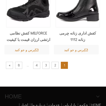
کفش اداری زنانه چرمی
MILFORCE کفش نظامی
زنانه 1112
ارتشی ارزان قیمت با کیفیت
بالا
پرس و جو کنید
پرس و جو کنید
»
8
...
4
3
2
1
HOME
HOME
|
چکمه
|
بازاریابی
|
خدمات
|
درباره ما
|
اخبار
|