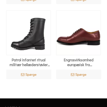
Patrol infanteri ritual
Engrosvirksomhed
militær hellæderstøvler
europæisk fra
6231
skoproducent kontorsko
1279
Spørge
Spørge