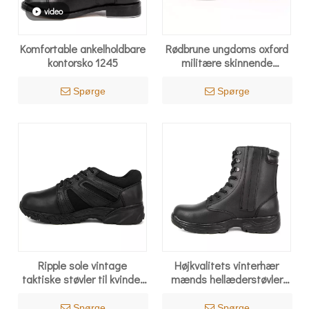
video
Komfortable ankelholdbare
Rødbrune ungdoms oxford
kontorsko 1245
militære skinnende
kontorsko 1241
Spørge
Spørge
Ripple sole vintage
Højkvalitets vinterhær
taktiske støvler til kvinder
mænds hellæderstøvler
4109
6286
Spørge
Spørge