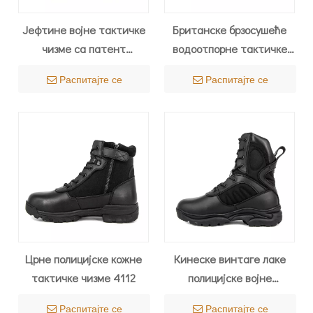
Јефтине војне тактичке
Британске брзосушеће
чизме са патент
водоотпорне тактичке
затварачем 4296
чизме 4214
Распитајте се
Распитајте се
Црне полицијске кожне
Кинеске винтаге лаке
тактичке чизме 4112
полицијске војне
тактичке чизме 4271
Распитајте се
Распитајте се