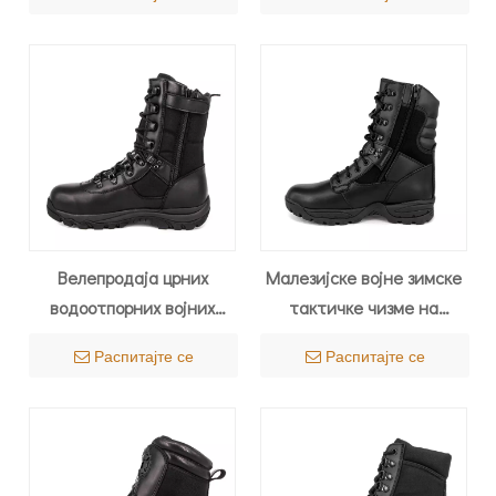
Велепродаја црних
Малезијске војне зимске
водоотпорних војних
тактичке чизме на
тактичких чизама 4287
отвореном 4207
Распитајте се
Распитајте се