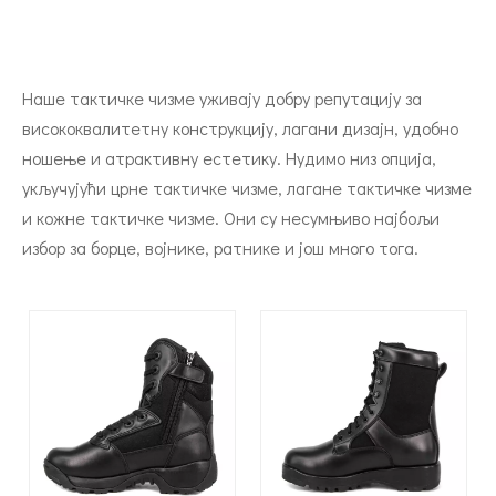
Наше тактичке чизме уживају добру репутацију за
висококвалитетну конструкцију, лагани дизајн, удобно
ношење и атрактивну естетику. Нудимо низ опција,
укључујући црне тактичке чизме, лагане тактичке чизме
и кожне тактичке чизме. Они су несумњиво најбољи
избор за борце, војнике, ратнике и још много тога.