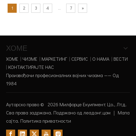
1
2
3
4
...
7
»
ХОМЕ
ХОМЕ
|
ЧИЗМЕ
|
МАРКЕТИНГ
|
СЕРВИС
|
О НАМА
|
ВЕСТИ
|
КОНТАКТИРАЈТЕ НАС
Произвођачи професионалних војних чизама —— Од
1984
Ауторско право ©
2026
Милфорце Екуипмент Цо., Лтд.
Сва права задржана. Подржано од
леадонг.цом
｜
Мапа
сајта
.
Политика приватности