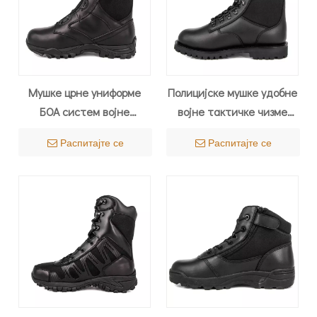
Мушке црне униформе
Полицијске мушке удобне
БОА систем војне
војне тактичке чизме
тактичке чизме 4288
Саудијске Арабије 4293
Распитајте се
Распитајте се