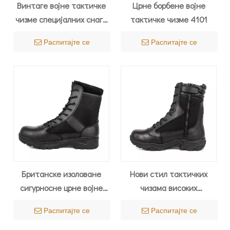
Винтаге војне тактичке
Црне борбене војне
чизме специјалних снага
тактичке чизме 4101
са таласастим ђоном
Распитајте се
Распитајте се
4290
Британске изоловане
Нови стил тактичких
сигурносне црне војне
чизама високих
тактичке чизме 4281
перформанси 4238
Распитајте се
Распитајте се