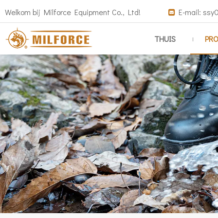
Welkom bij Milforce Equipment Co., Ltd!
E-mail:
ssy0

THUIS
PR