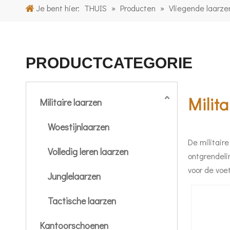
Je bent hier:
THUIS
»
Producten
»
Vliegende laarze
PRODUCTCATEGORIE
Milita
Militaire laarzen
Woestijnlaarzen
De militaire
Volledig leren laarzen
ontgrendeli
voor de voe
Junglelaarzen
Tactische laarzen
Kantoorschoenen