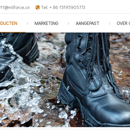
11@milforce.cn
Tel: + 86 15195905773

ODUCTEN
MARKETING
AANGEPAST
OVER 