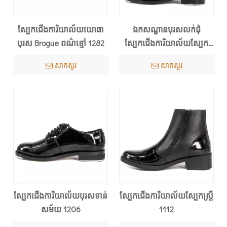
ស្បែកជើងការិយាល័យយោធា
ឯកសណ្ឋានបុរសលក់ដុំ
បុរស Brogue ពណ៌ខ្មៅ 1282
ស្បែកជើងការិយាល័យស្បែក
1256
សាកសួរ
សាកសួរ
ស្បែកជើងការិយាល័យបុរសទាន់
ស្បែកជើងការិយាល័យស្បែកស្ត្រី
សម័យ 1206
1112