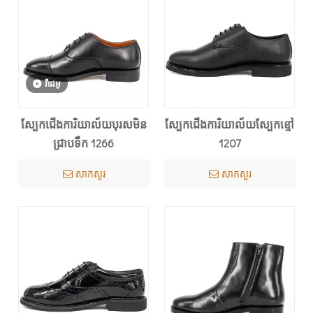
វីដេអូ
ស្បែកជើងការិយាល័យបុរសមិន
ស្បែកជើងការិយាល័យស្បែកខ្មៅ
ជ្រាបទឹក 1266
1207
សាកសួរ
សាកសួរ