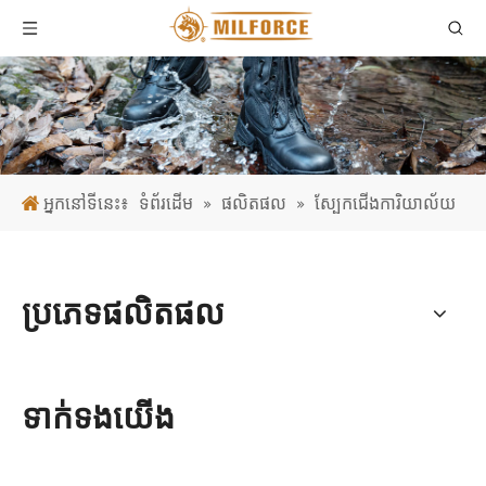
អ្នកនៅទីនេះ៖
ទំព័រដើម
»
ផលិតផល
»
ស្បែកជើងការិយាល័យ
ប្រភេទផលិតផល
ទាក់ទង​យើង