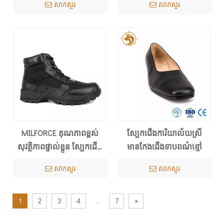
សាកសួរ
សាកសួរ
MILFORCE គុណភាពខ្ពស់
ស្បែកជើងការិយាល័យស្រី
សុវត្ថិភាពផ្ទាល់ខ្លួន ស្បែកជើង
មានកែងជើងទាបពណ៌ខ្មៅ
ប៉ូលីសយោធា ស្បែកជើងកវែង
សាកសួរ
សាកសួរ
1
2
3
4
...
7
»