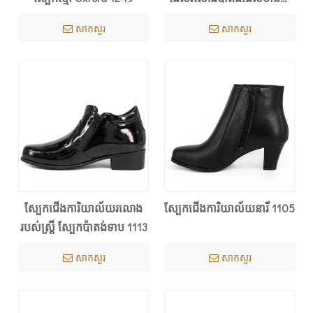
សុខភាព 1283
សាកសួរ
សាកសួរ
ស្បែកជើងការិយាល័យរលោង
ស្បែកជើងការិយាល័យនារី 1105
របស់ស្ត្រី ស្បែកប៉ាតង់ទាប 1113
សាកសួរ
សាកសួរ