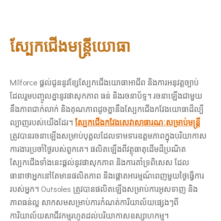
ស្បែកជើងមន្ត្រីយោធា
Milforce ផ្តល់ជូននូវខ្សែស្បែកជើងយោធាអាជីព និងការអនុវត្តច្បាប់
ដែលរួមបញ្ចូលគ្នានូវផាសុកភាព ធន់ និងរចនាប័ទ្ម។ រចនាឡើងជាមួយ
នឹងភាពជាក់លាក់ និងគុណភាពដូចគ្នានឹងស្បែកជើងកវែងយោធាដ៏ល្បី
ល្បាញរបស់យើងដែរ។
ស្បែកជើងកវែងសេវាសាធារណៈសម្រាប់មន្រ្តី
ត្រូវបានរចនាឡើងសម្រាប់បុគ្គលដែលទាមទារឧត្តមភាពក្នុងបរិយាកាស
ការងារប្រចាំថ្ងៃរបស់ពួកគេ។ ផលិតឡើងពីវត្ថុធាតុដើមដ៏ប្រណិត
ស្បែកជើងទាំងនេះផ្តល់នូវផាសុកភាព និងការគាំទ្រពិសេស ដែល
ធានាថាអ្នកនៅតែមានផលិតភាព និងផ្តោតអារម្មណ៍ពេញមួយថ្ងៃធ្វើការ
របស់អ្នក។ Outsoles ត្រូវបានផលិតឡើងសម្រាប់ការអូសទាញ និង
ភាពធន់ល្អ សាកសមសម្រាប់ការកំណត់ការិយាល័យផ្សេងៗពី
ការិយាល័យសាជីវកម្មរហូតដល់បរិយាកាសឧស្សាហកម្ម។