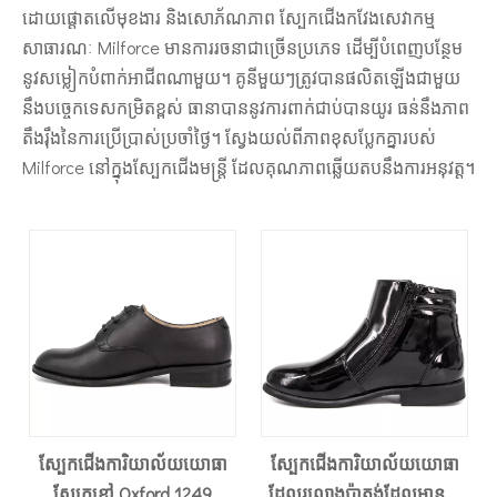
ដោយផ្តោតលើមុខងារ និងសោភ័ណភាព ស្បែកជើងកវែងសេវាកម្ម
សាធារណៈ Milforce មានការរចនាជាច្រើនប្រភេទ ដើម្បីបំពេញបន្ថែម
នូវសម្លៀកបំពាក់អាជីពណាមួយ។ គូនីមួយៗត្រូវបានផលិតឡើងជាមួយ
នឹងបច្ចេកទេសកម្រិតខ្ពស់ ធានាបាននូវការពាក់ជាប់បានយូរ ធន់នឹងភាព
តឹងរ៉ឹងនៃការប្រើប្រាស់ប្រចាំថ្ងៃ។ ស្វែងយល់ពីភាពខុសប្លែកគ្នារបស់
Milforce នៅក្នុងស្បែកជើងមន្រ្តី ដែលគុណភាពឆ្លើយតបនឹងការអនុវត្ត។
ស្បែកជើងការិយាល័យយោធា
ស្បែកជើងការិយាល័យយោធា
ស្បែកខ្មៅ Oxford 1249
ដែលរលោងប៉ាតង់ដែលមានផា