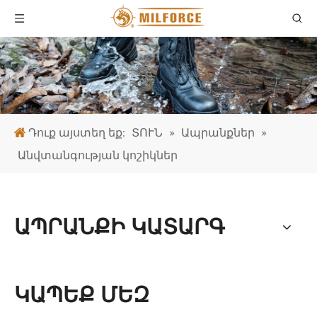
Դուք այստեղ եք:
ՏՈՒՆ
»
Ապրանքներ
»
Անվտանգության կոշիկներ
ԱՊՐԱՆՔԻ ԿԱՏԱՐԳ
ԿԱՊԵՔ ՄԵԶ