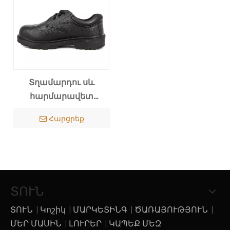
Տղամարդու սև
հարմարավետ
անվտանգության
Հարցրեք
կոշիկներ 3106
ՏՈՒՆ
ՏՈՒՆ
|
Կոշիկ
|
ՄԱՐԿԵՏԻՆԳ
|
ԾԱՌԱՅՈՒԹՅՈՒՆ
|
ՄԵՐ ՄԱՍԻՆ
|
ԼՈՒՐԵՐ
|
ԿԱՊԵՔ ՄԵԶ