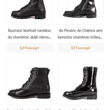
Buataisí leathair iomlána
An Fhrainc An Chéinia arm
do chomhrac dubh réimse
lonracha chomhrac míleata
míleata 6236
buataisí leathair iomlána
Fiosraigh
Fiosraigh
6232