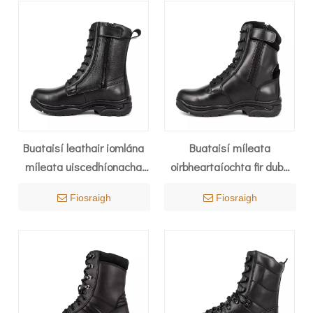
Buataisí leathair iomlána
Buataisí míleata
míleata uiscedhíonacha
oirbheartaíochta fir dubh
deasghnátha Mhalaeisia
zipper Mhalaeisia 6295
Fiosraigh
Fiosraigh
6296