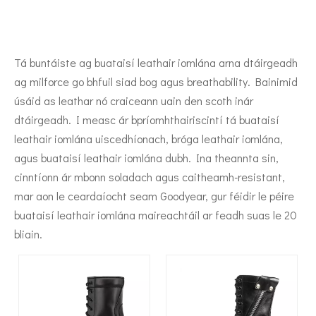
Tá buntáiste ag buataisí leathair iomlána arna dtáirgeadh
ag milforce go bhfuil siad bog agus breathability. Bainimid
úsáid as leathar nó craiceann uain den scoth inár
dtáirgeadh. I measc ár bpríomhthairiscintí tá buataisí
leathair iomlána uiscedhíonach, bróga leathair iomlána,
agus buataisí leathair iomlána dubh. Ina theannta sin,
cinntíonn ár mbonn soladach agus caitheamh-resistant,
mar aon le ceardaíocht seam Goodyear, gur féidir le péire
buataisí leathair iomlána maireachtáil ar feadh suas le 20
bliain.