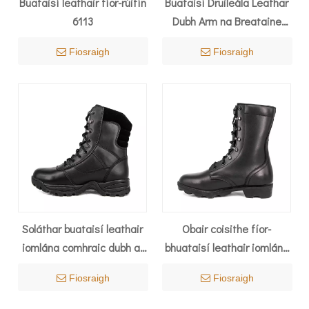
Buataisí leathair fíor-rúitín
Buataisí Druileála Leathar
6113
Dubh Arm na Breataine
6278
Fiosraigh
Fiosraigh
Soláthar buataisí leathair
Obair coisithe fíor-
iomlána comhraic dubh ar
bhuataisí leathair iomlána
phraghas maith 6227
6212
Fiosraigh
Fiosraigh