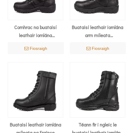
Comhrac na buataisí
Buataisí leathair iomlána
leathair iomlána
arm míleata
oirbheartaíochta dubh
ardchaighdeáin deartha
Fiosraigh
Fiosraigh
durable 6234
6214
Buataisí leathair iomlána
Téann fir i ngleic le
míleata na Fraince
buataisí leathair iomlána