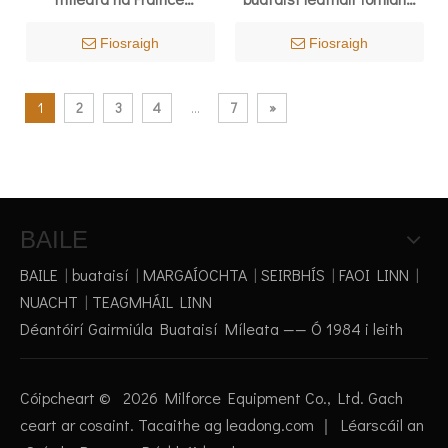
uiscedhíonach fir 6297
míleata dubh 6284
Fiosraigh
Fiosraigh
1
2
3
4
...
7
»
BAILE
BAILE
|
buataisí
|
MARGAÍOCHTA
|
SEIRBHÍS
|
FAOI LINN
|
NUACHT
|
TEAGMHÁIL LINN
Déantóirí Gairmiúla Buataisí Míleata —— Ó 1984 i leith
Cóipcheart ©
2026
Milforce Equipment Co., Ltd. Gach
ceart ar cosaint. Tacaithe ag
leadong.com
｜
Léarscáil an