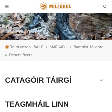
Tá tú anseo:
BAILE
»
MARGADH
»
Buataisí Míleata
»
Desert Boots
CATAGÓIR TÁIRGÍ
TEAGMHÁIL LINN