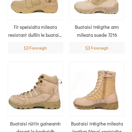
Fir speisialta míleata
Buataisí tréigthe arm
resistant duillín le buataisí
míleata suede 7216
tréigthe zipper 7279
Fiosraigh
Fiosraigh
Buataisí rúitín gaineamh
Buataisí tréigthe míleata
desert le haghaidh
leathar fórsaí speisialta