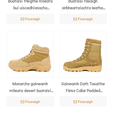
Buataisí tréigthe míleata
Buataisí fásaigh
buí uiscedhíonacha
oirbheartaíochta leathar
Milforce Araib Shádach
meiriceánach 7219
Fiosraigh
Fiosraigh
7229
Monarcha gaineamh
Gaineamh Dath Tosaithe
míleata desert buataisí
Fórsa Collar Padded
7101
Breathable Desert 7275
Fiosraigh
Fiosraigh