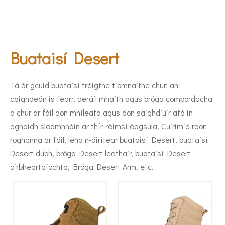
Buataisí Desert
Tá ár gcuid buataisí tréigthe tiomnaithe chun an
caighdeán is fearr, aeráil mhaith agus bróga compordacha
a chur ar fáil don mhíleata agus don saighdiúir atá in
aghaidh sleamhnáin ar thír-réimsí éagsúla. Cuirimid raon
roghanna ar fáil, lena n-áirítear buataisí Desert, buataisí
Desert dubh, bróga Desert leathair, buataisí Desert
oirbheartaíochta, Bróga Desert Arm, etc.