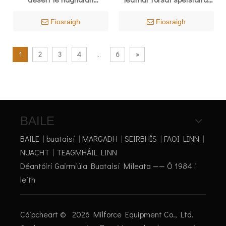
samhradh 7105
saor 7255
Fiosraigh
Fiosraigh
1
2
3
4
...
6
»
BAILE
BAILE
|
buataisí
|
MARGADH
|
SEIRBHÍS
|
FAOI LINN
|
NUACHT
|
TEAGMHÁIL LINN
Déantóirí Gairmiúla Buataisí Míleata —— Ó 1984 i
leith
' +'
' +'
' +'
' +'
' +'
' +'
' +'
' +'
' +'
' +'
' +'
' +'
' +'
' +'
' +'
' +'
Cóipcheart ©
2026
Milforce Equipment Co., Ltd.