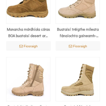
Monarcha mórdhíola córas
Buataisí tréigthe míleata
BOA buataisí desert arm
fánaíochta gaineamh-
7108
uisce an Tuirc 7287
Fiosraigh
Fiosraigh