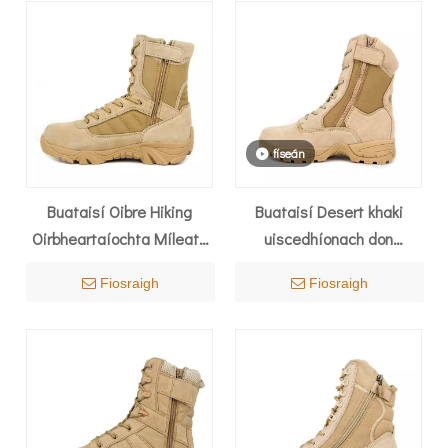
físeán
Buataisí Oibre Hiking
Buataisí Desert khaki
Oirbheartaíochta Míleata
uiscedhíonach don
Óige Éadrom
samhradh 7221
Fiosraigh
Fiosraigh
Uiscedhíonach Buataisí
Comhraic Desert