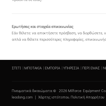
Ερωτήσεις και στοιχεία επικοινωνίας
Εάν θέλετε: να αποκτήσετε πρόσβαση, να διορθώσετε, ν
απλά να θέλετε περισσότερες πληροφορίες, επικοινωνήσ
ΣΠΙΤΙ
|
ΜΠΟΤΑΚΙΑ
|
ΕΜΠΟΡΙΑ
|
ΥΠΗΡΕΣΙΑ
|
ΠΕΡΙ ΕΜΑΣ
|
Ν
Πνευματικά δικαιώματα ©
2026
Milforce Equipment Co
leadong.com
｜
Χάρτης ιστότοπου
.
Πολιτική Απορρήτου