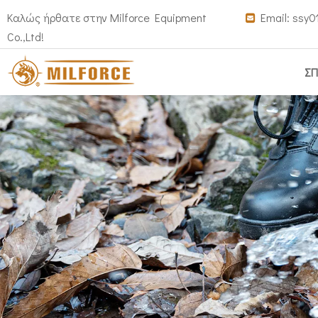
Καλώς ήρθατε στην Milforce Equipment
Email:
ssy0

Co.,Ltd!
ΣΠ