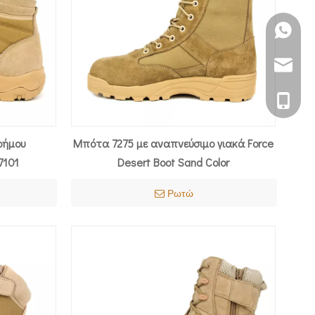
+86 151
ssy011@mi
+86 151
ρήμου
Μπότα 7275 με αναπνεύσιμο γιακά Force
7101
Desert Boot Sand Color
Ρωτώ