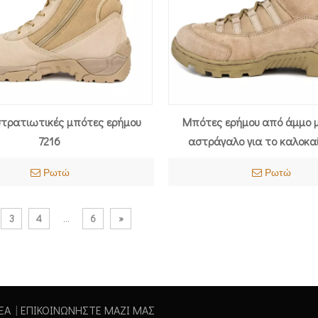
στρατιωτικές μπότες ερήμου
Μπότες ερήμου από άμμο μ
7216
αστράγαλο για το καλοκαί
Ρωτώ
Ρωτώ
3
4
...
6
»
ΕΑ
|
ΕΠΙΚΟΙΝΩΝΗΣΤΕ ΜΑΖΙ ΜΑΣ