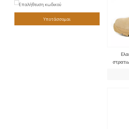
Υποτάσσομαι
Ελα
στρατι
εργα