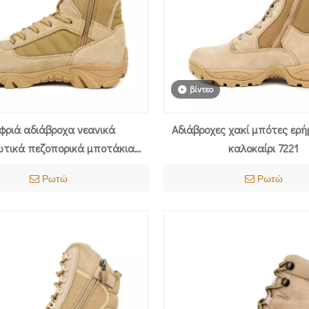
βίντεο
φριά αδιάβροχα νεανικά
Αδιάβροχες χακί μπότες ερή
ωτικά πεζοπορικά μποτάκια
καλοκαίρι 7221
σίας Desert Combat Boots
Ρωτώ
Ρωτώ