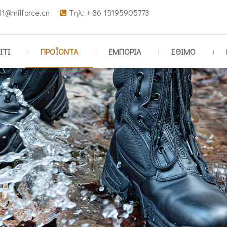
11@milforce.cn
Τηλ: + 86 15195905773

ΙΤΙ
ΠΡΟΪΟΝΤΑ
ΕΜΠΟΡΙΑ
ΕΘΙΜΟ