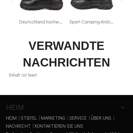
Deutschland hochwertige Herren-Militärstiefel für den Großhandel mit taktischen Stiefeln 4127
Sport-Camping-Knöchel-Armee-Outdoor-Taktikstiefel 4123
Militärische Herren-Büroschuhe aus schwarzem Leder von höchster Qualität 1253
VERWANDTE
NACHRICHTEN
Inhalt ist leer!
HEIM
HEIM
|
STIEFEL
|
MARKETING
|
SERVICE
|
ÜBER UNS
|
NACHRICHT
|
KONTAKTIEREN SIE UNS