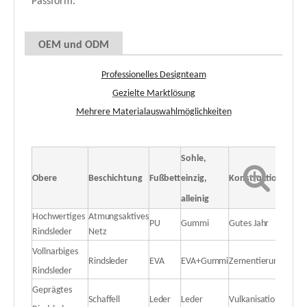
Passform.
OEM und ODM
Professionelles Designteam
Gezielte Marktlösung
Mehrere Materialauswahlmöglichkeiten
Sohle,
Obere
Beschichtung
Fußbett
einzig,
Konstruktion
alleinig
Hochwertiges
Atmungsaktives
PU
Gummi
Gutes Jahr
Rindsleder
Netz
Vollnarbiges
Rindsleder
EVA
EVA+Gummi
Zementierung
Rindsleder
Geprägtes
Schaffell
Leder
Leder
Vulkanisation