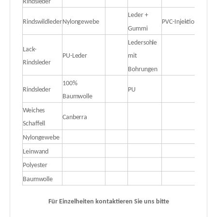
Rindsleder
Leder +
Rindswildleder
Nylongewebe
PVC-Injektion
Gummi
Ledersohle
Lack-
PU-Leder
mit
Rindsleder
Bohrungen
100%
Rindsleder
PU
Baumwolle
Weiches
Canberra
Schaffell
Nylongewebe
Leinwand
Polyester
Baumwolle
Für Einzelheiten kontaktieren Sie uns bitte