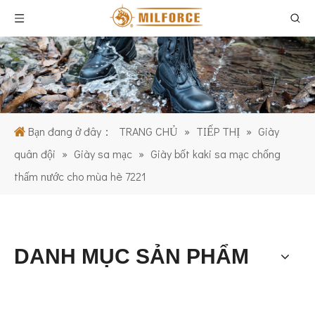
Bạn đang ở đây：
TRANG CHỦ
»
TIẾP THỊ
»
Giày
quân đội
»
Giày sa mạc
»
Giày bốt kaki sa mạc chống
thấm nước cho mùa hè 7221
DANH MỤC SẢN PHẨM