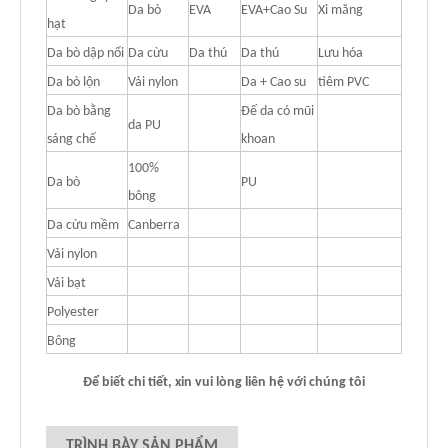
Da bò
EVA
EVA+Cao Su
Xi măng
hạt
Da bò dập nổi
Da cừu
Da thú
Da thú
Lưu hóa
Da bò lộn
Vải nylon
Da + Cao su
tiêm PVC
Da bò bằng
Đế da có mũi
da PU
sáng chế
khoan
100%
Da bò
PU
bông
Da cừu mềm
Canberra
Vải nylon
Vải bạt
Polyester
Bông
Để biết chi tiết, xin vui lòng liên hệ với chúng tôi
TRÌNH BÀY SẢN PHẨM