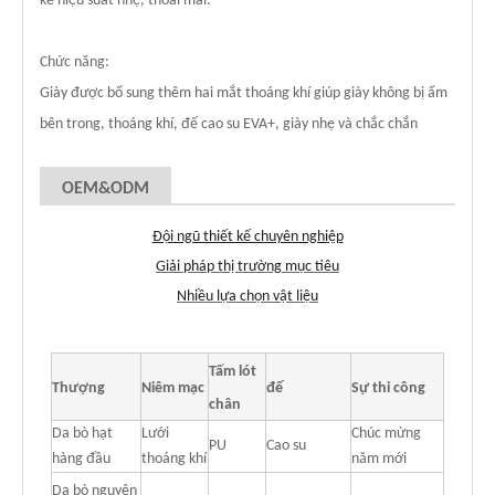
kế hiệu suất nhẹ, thoải mái.
Chức năng:
Giày được bổ sung thêm hai mắt thoáng khí giúp giày không bị ẩm
bên trong, thoáng khí, đế cao su EVA+, giày nhẹ và chắc chắn
OEM&ODM
Đội ngũ thiết kế chuyên nghiệp
Giải pháp thị trường mục tiêu
Nhiều lựa chọn vật liệu
Tấm lót
Thượng
Niêm mạc
đế
Sự thi công
chân
Da bò hạt
Lưới
Chúc mừng
PU
Cao su
hàng đầu
thoáng khí
năm mới
Da bò nguyên