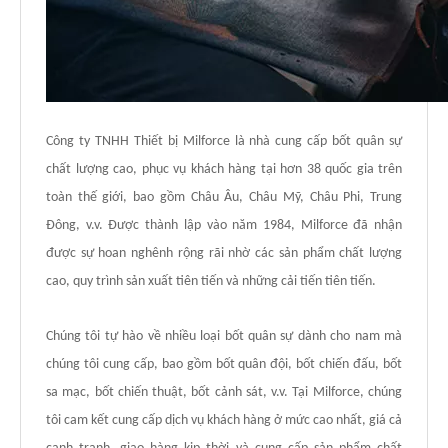
Công ty TNHH Thiết bị Milforce là nhà cung cấp bốt quân sự
chất lượng cao, phục vụ khách hàng tại hơn 38 quốc gia trên
toàn thế giới, bao gồm Châu Âu, Châu Mỹ, Châu Phi, Trung
Đông, v.v. Được thành lập vào năm 1984, Milforce đã nhận
được sự hoan nghênh rộng rãi nhờ các sản phẩm chất lượng
cao, quy trình sản xuất tiên tiến và những cải tiến tiên tiến.
Chúng tôi tự hào về nhiều loại bốt quân sự dành cho nam mà
chúng tôi cung cấp, bao gồm bốt quân đội, bốt chiến đấu, bốt
sa mạc, bốt chiến thuật, bốt cảnh sát, v.v. Tại Milforce, chúng
tôi cam kết cung cấp dịch vụ khách hàng ở mức cao nhất, giá cả