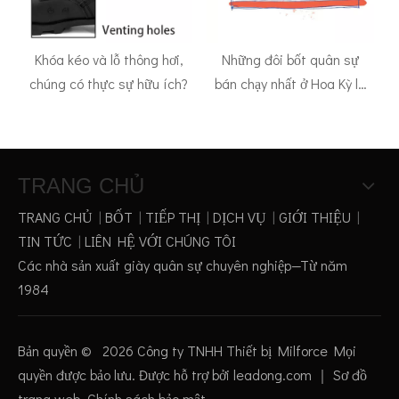
Khóa kéo và lỗ thông hơi,
Những đôi bốt quân sự
chúng có thực sự hữu ích?
bán chạy nhất ở Hoa Kỳ là
gì?
TRANG CHỦ
TRANG CHỦ
|
BỐT
|
TIẾP THỊ
|
DỊCH VỤ
|
GIỚI THIỆU
|
TIN TỨC
|
LIÊN HỆ VỚI CHÚNG TÔI
Các nhà sản xuất giày quân sự chuyên nghiệp—Từ năm
1984
Bản quyền ©
2026
Công ty TNHH Thiết bị Milforce Mọi
quyền được bảo lưu. Được hỗ trợ bởi
leadong.com
｜
Sơ đồ
trang web
.
Chính sách bảo mật