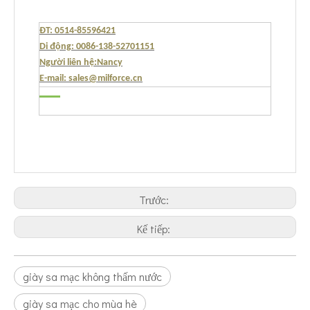
ĐT: 0514-85596421
Di động: 0086-138-52701151
Người liên hệ:Nancy
E-mail: sales@milforce.cn
Trước:
Kế tiếp:
giày sa mạc không thấm nước
giày sa mạc cho mùa hè