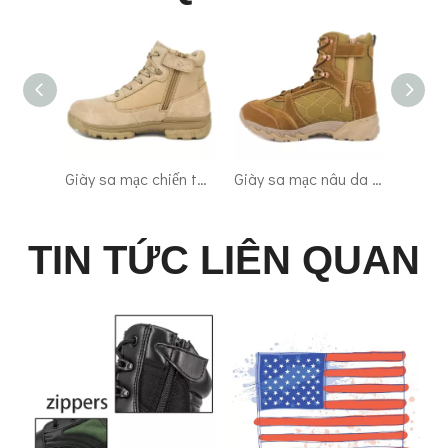
Giày sa mạc chiến thuật quân đội Mỹ màu vàng 7110
Giày sa mạc nâu da Úc & Thổ Nhĩ Kỳ 7109
Thổ Nhĩ Kỳ Giày bốt sa mạc kaki da quân đội Mỹ đi bộ đường dài 7285
TIN TỨC LIÊN QUAN