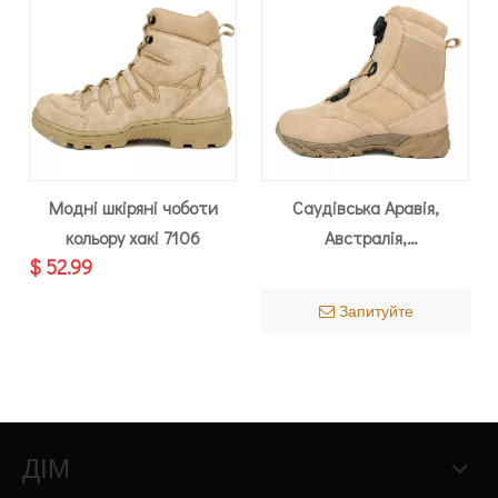
Модні шкіряні чоботи
Саудівська Аравія,
кольору хакі 7106
Австралія,
$
52.99
водонепроникні
туристичні військові
Запитуйте
черевики BOA 7288
ДІМ