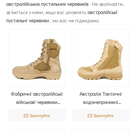
австралійських пустельних черевиків
. Не зволікайте,
зв’яжіться з нами, якщо вас цікавлять
австралійські
пустельні черевики
, ми вас не підведемо.
Фабричні австралійські
Австралія Тактичні
військові черевики
водонепроникні
Milforce 7230
туристичні військові
Запитуйте
Запитуйте
пустельні черевики 7245