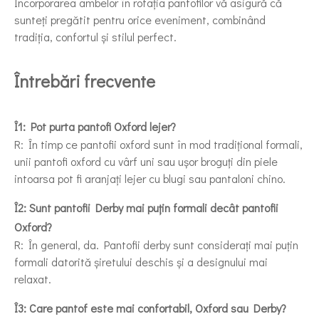
Încorporarea ambelor în rotația pantofilor vă asigură că
sunteți pregătit pentru orice eveniment, combinând
tradiția, confortul și stilul perfect.
Întrebări frecvente
Î1: Pot purta pantofi Oxford lejer?
R: În timp ce pantofii oxford sunt în mod tradițional formali,
unii pantofi oxford cu vârf uni sau ușor broguți din piele
intoarsa pot fi aranjați lejer cu blugi sau pantaloni chino.
Î2: Sunt pantofii Derby mai puțin formali decât pantofii
Oxford?
R: În general, da. Pantofii derby sunt considerați mai puțin
formali datorită șiretului deschis și a designului mai
relaxat.
Î3: Care pantof este mai confortabil, Oxford sau Derby?