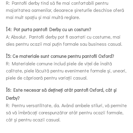
R: Pantofii derby tind să fie mai confortabili pentru
majoritatea oamenilor, deoarece șireturile deschise oferă
mai mult spațiu și mai multă reglare.
Î4: Pot purta pantofi Derby cu un costum?
A: Absolut. Pantofii derby pot fi asortati cu costume, mai
ales pentru ocazii mai puțin formale sau business casual.
Î5: Ce materiale sunt comune pentru pantofii Oxford?
R: Materialele comune includ piele de vițel de înaltă
calitate, piele lăcuită pentru evenimente formale și, uneori,
piele de căprioară pentru variații casual.
Î6: Este necesar să dețineți atât pantofi Oxford, cât și
Derby?
R: Pentru versatilitate, da. Având ambele stiluri, vă permite
să vă îmbrăcați corespunzător atât pentru ocazii formale,
cât și pentru ocazii casual.