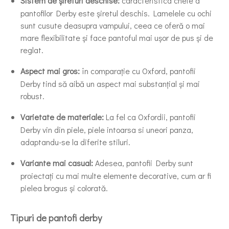
Sistem de șireturi deschise:
caracteristica cheie a
pantofilor Derby este șiretul deschis. Lamelele cu ochi
sunt cusute deasupra vampului, ceea ce oferă o mai
mare flexibilitate și face pantoful mai ușor de pus și de
reglat.
Aspect mai gros:
în comparație cu Oxford, pantofii
Derby tind să aibă un aspect mai substanțial și mai
robust.
Varietate de materiale:
La fel ca Oxfordii, pantofii
Derby vin din piele, piele intoarsa si uneori panza,
adaptandu-se la diferite stiluri.
Variante mai casual:
Adesea, pantofii Derby sunt
proiectați cu mai multe elemente decorative, cum ar fi
pielea brogus și colorată.
Tipuri de pantofi derby