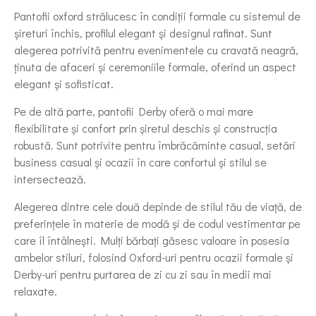
Pantofii oxford strălucesc în condiții formale cu sistemul de
șireturi închis, profilul elegant și designul rafinat. Sunt
alegerea potrivită pentru evenimentele cu cravată neagră,
ținuta de afaceri și ceremoniile formale, oferind un aspect
elegant și sofisticat.
Pe de altă parte, pantofii Derby oferă o mai mare
flexibilitate și confort prin șiretul deschis și construcția
robustă. Sunt potrivite pentru îmbrăcăminte casual, setări
business casual și ocazii în care confortul și stilul se
intersectează.
Alegerea dintre cele două depinde de stilul tău de viață, de
preferințele în materie de modă și de codul vestimentar pe
care îl întâlnești. Mulți bărbați găsesc valoare în posesia
ambelor stiluri, folosind Oxford-uri pentru ocazii formale și
Derby-uri pentru purtarea de zi cu zi sau în medii mai
relaxate.