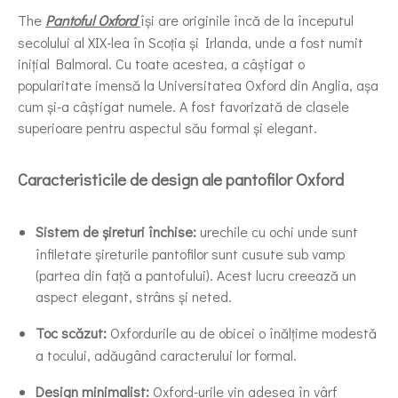
The
Pantoful Oxford
își are originile încă de la începutul
secolului al XIX-lea în Scoția și Irlanda, unde a fost numit
inițial Balmoral. Cu toate acestea, a câștigat o
popularitate imensă la Universitatea Oxford din Anglia, așa
cum și-a câștigat numele. A fost favorizată de clasele
superioare pentru aspectul său formal și elegant.
Caracteristicile de design ale pantofilor Oxford
Sistem de șireturi închise:
urechile cu ochi unde sunt
înfiletate șireturile pantofilor sunt cusute sub vamp
(partea din față a pantofului). Acest lucru creează un
aspect elegant, strâns și neted.
Toc scăzut:
Oxfordurile au de obicei o înălțime modestă
a tocului, adăugând caracterului lor formal.
Design minimalist:
Oxford-urile vin adesea în vârf