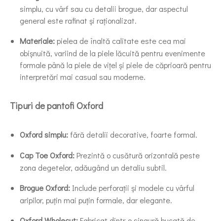
simplu, cu vârf sau cu detalii brogue, dar aspectul
general este rafinat și raționalizat.
Materiale:
pielea de înaltă calitate este cea mai
obișnuită, variind de la piele lăcuită pentru evenimente
formale până la piele de vițel și piele de căprioară pentru
interpretări mai casual sau moderne.
Tipuri de pantofi Oxford
Oxford simplu:
fără detalii decorative, foarte formal.
Cap Toe Oxford:
Prezintă o cusătură orizontală peste
zona degetelor, adăugând un detaliu subtil.
Brogue Oxford:
Include perforații și modele cu vârful
aripilor, puțin mai puțin formale, dar elegante.
Oxford Wholecut:
Fabricat dintr-o singură bucată de