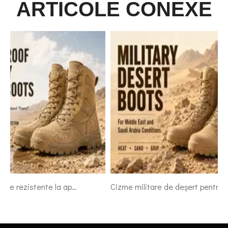
ARTICOLE CONEXE
Cizme militare rezistente la apă: când soldații au cu adevărat nevoie de ele
Cizme militare de deșert pentru condițiile din Orientul Mijlociu și Arabia Saudită