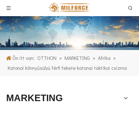
Ön itt van:
OTTHON
»
MARKETING
»
Afrika
»
Katonai könnyűsúlyú férfi fekete katonai taktikai csizma
MARKETING