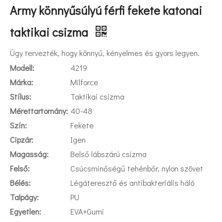
Army könnyűsúlyú férfi fekete katonai
taktikai csizma
Úgy tervezték, hogy könnyű, kényelmes és gyors legyen.
Modell:
4219
Márka:
Milforce
Stílus:
Taktikai csizma
Mérettartomány:
40-48
Szín:
Fekete
Cipzár:
Igen
Magasság:
Belső lábszárú csizma
Felső:
Csúcsminőségű tehénbőr, nylon szövet
Bélés:
Légáteresztő és antibakteriális háló
Talpágy:
PU
Egyetlen:
EVA+Gumi