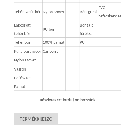
PVC
Tehén velúr bőr
Nylon szövet
Bőr+gumi
befecskendezés
Lakkozott
Bőr talp
PU bőr
tehénbőr
fúrókkal
Tehénbőr
100% pamut
PU
Puha báránybőr
Canberra
Nylon szövet
Vászon
Poliészter
Pamut
Részletekért forduljon hozzánk
TERMÉKKIJELZŐ