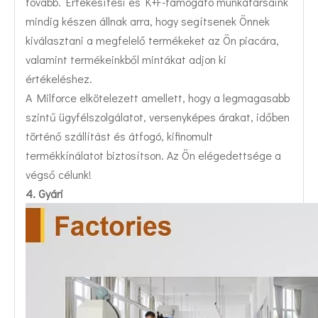
tovább. Értékesítési és K+F-támogató munkatársaink
mindig készen állnak arra, hogy segítsenek Önnek
kiválasztani a megfelelő termékeket az Ön piacára,
valamint termékeinkből mintákat adjon ki
értékeléshez.
A Milforce elkötelezett amellett, hogy a legmagasabb
szintű ügyfélszolgálatot, versenyképes árakat, időben
történő szállítást és átfogó, kifinomult
termékkínálatot biztosítson. Az Ön elégedettsége a
végső célunk!
4. Gyári