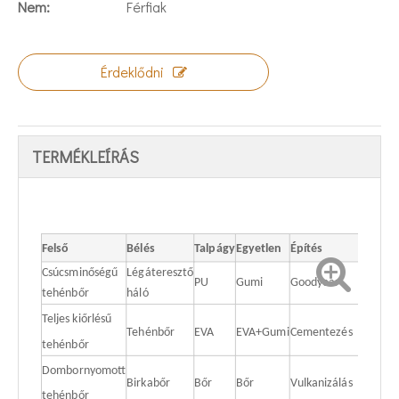
Nem:
Férfiak
Érdeklődni
TERMÉKLEÍRÁS
Felső
Bélés
Talpágy
Egyetlen
Építés
Csúcsminőségű
Légáteresztő
PU
Gumi
Goodyear
tehénbőr
háló
Teljes kiőrlésű
Tehénbőr
EVA
EVA+Gumi
Cementezés
tehénbőr
Dombornyomott
Birkabőr
Bőr
Bőr
Vulkanizálás
tehénbőr