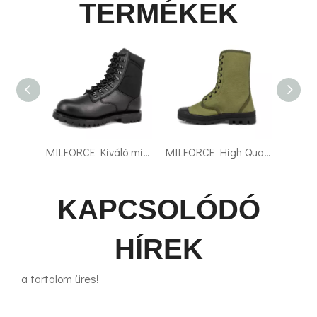
TERMÉKEK
MILFORCE Kiváló minőségű, új tervezésű katonai gyártó katonai bakancs katonai bakancs
MILFORCE High Quality Tactical katonai csizma férfi biztonsági csizma katonai vászoncsizma
MILFORCE Police Valódi Bőr katonai csizma Army Katonai sivatagi csizma
KAPCSOLÓDÓ
HÍREK
a tartalom üres!