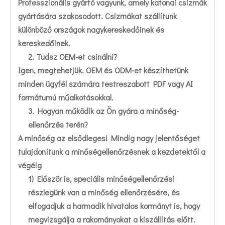
Professzionális gyártó vagyunk, amely katonai csizmák
gyártására szakosodott. Csizmákat szállítunk
különböző országok nagykereskedőinek és
kereskedőinek.
2. Tudsz OEM-et csinálni?
Igen, megtehetjük. OEM és ODM-et készíthetünk
minden ügyfél számára testreszabott PDF vagy AI
formátumú műalkotásokkal.
3. Hogyan működik az Ön gyára a minőség-
ellenőrzés terén?
A minőség az elsődleges! Mindig nagy jelentőséget
tulajdonítunk a minőségellenőrzésnek a kezdetektől a
végéig
1) Először is, speciális minőségellenőrzési
részlegünk van a minőség ellenőrzésére, és
elfogadjuk a harmadik hivatalos kormányt is, hogy
megvizsgálja a rakományokat a kiszállítás előtt.