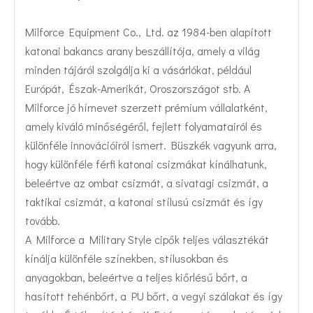
Milforce Equipment Co., Ltd. az 1984-ben alapított
katonai bakancs arany beszállítója, amely a világ
minden tájáról szolgálja ki a vásárlókat, például
Európát, Észak-Amerikát, Oroszországot stb. A
Milforce jó hírnevet szerzett prémium vállalatként,
amely kiváló minőségéről, fejlett folyamatairól és
különféle innovációiról ismert. Büszkék vagyunk arra,
hogy különféle férfi katonai csizmákat kínálhatunk,
beleértve az ombat csizmát, a sivatagi csizmát, a
taktikai csizmát, a katonai stílusú csizmát és így
tovább.
A Milforce a Military Style cipők teljes választékát
kínálja különféle színekben, stílusokban és
anyagokban, beleértve a teljes kiőrlésű bőrt, a
hasított tehénbőrt, a PU bőrt, a vegyi szálakat és így