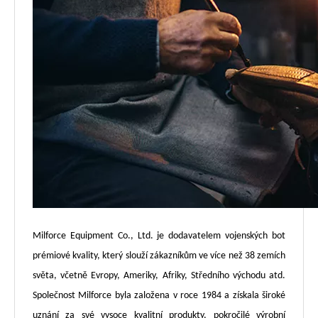
Milforce Equipment Co., Ltd. je dodavatelem vojenských bot
prémiové kvality, který slouží zákazníkům ve více než 38 zemích
světa, včetně Evropy, Ameriky, Afriky, Středního východu atd.
Společnost Milforce byla založena v roce 1984 a získala široké
uznání za své vysoce kvalitní produkty, pokročilé výrobní