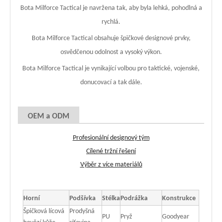
Bota Milforce Tactical je navržena tak, aby byla lehká, pohodlná a
rychlá.
Bota Milforce Tactical obsahuje špičkové designové prvky,
osvědčenou odolnost a vysoký výkon.
Bota Milforce Tactical je vynikající volbou pro taktické, vojenské,
donucovací a tak dále.
OEM a ODM
Profesionální designový tým
Cílené tržní řešení
Výběr z více materiálů
Horní
Podšívka
Stélka
Podrážka
Konstrukce
Špičková lícová
Prodyšná
PU
Pryž
Goodyear