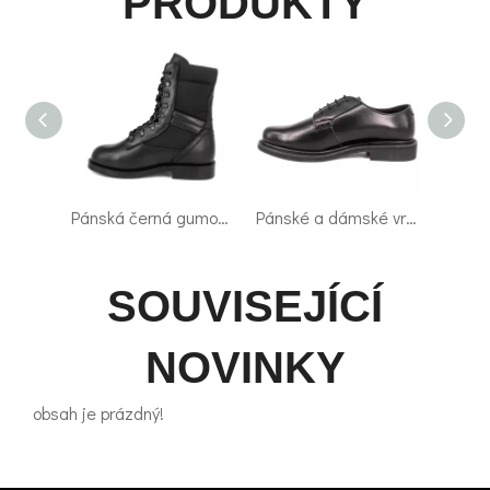
PRODUKTY
Pánská černá gumová podrážka UK taktické boty 4208
Pánské a dámské vrtačky na podpatku vojenské kancelářské boty 1267
SOUVISEJÍCÍ
NOVINKY
obsah je prázdný!