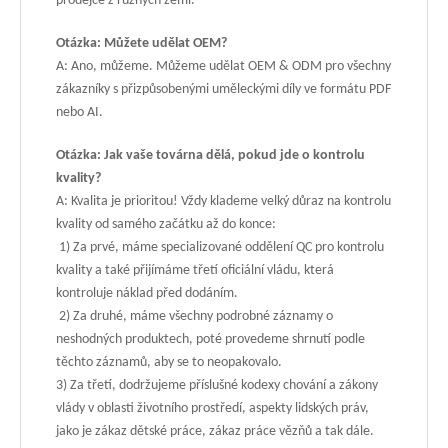
prodejce z různých zemí.
Otázka: Můžete udělat OEM?
A: Ano, můžeme. Můžeme udělat OEM & ODM pro všechny
zákazníky s přizpůsobenými uměleckými díly ve formátu PDF
nebo AI.
Otázka: Jak vaše továrna dělá, pokud jde o kontrolu
kvality?
A: Kvalita je prioritou! Vždy klademe velký důraz na kontrolu
kvality od samého začátku až do konce:
1) Za prvé, máme specializované oddělení QC pro kontrolu
kvality a také přijímáme třetí oficiální vládu, která
kontroluje náklad před dodáním.
2) Za druhé, máme všechny podrobné záznamy o
neshodných produktech, poté provedeme shrnutí podle
těchto záznamů, aby se to neopakovalo.
3) Za třetí, dodržujeme příslušné kodexy chování a zákony
vlády v oblasti životního prostředí, aspekty lidských práv,
jako je zákaz dětské práce, zákaz práce vězňů a tak dále.