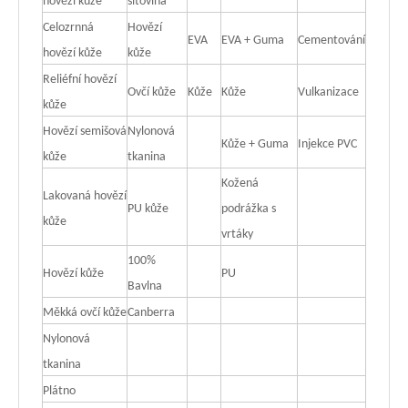
hovězí kůže
síťovina
Celozrnná
Hovězí
EVA
EVA + Guma
Cementování
hovězí kůže
kůže
Reliéfní hovězí
Ovčí kůže
Kůže
Kůže
Vulkanizace
kůže
Hovězí semišová
Nylonová
Kůže + Guma
Injekce PVC
kůže
tkanina
Kožená
Lakovaná hovězí
PU kůže
podrážka s
kůže
vrtáky
100%
Hovězí kůže
PU
Bavlna
Měkká ovčí kůže
Canberra
Nylonová
tkanina
Plátno