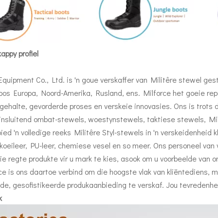
appy profiel
Equipment Co., Ltd. is 'n goue verskaffer van Militêre stewel ges
oos Europa, Noord-Amerika, Rusland, ens. Milforce het goeie r
ë gehalte, gevorderde proses en verskeie innovasies. Ons is trots
insluitend ombat-stewels, woestynstewels, taktiese stewels, Mil
ied 'n volledige reeks Militêre Styl-stewels in 'n verskeidenheid kl
koeileer, PU-leer, chemiese vesel en so meer. Ons personeel van
ie regte produkte vir u mark te kies, asook om u voorbeelde van on
ce is ons daartoe verbind om die hoogste vlak van kliëntediens, 
e, gesofistikeerde produkaanbieding te verskaf. Jou tevredenheid
k