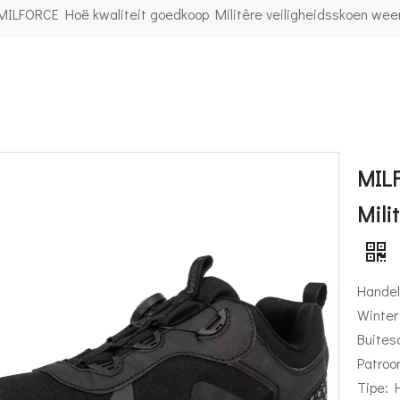
MILFORCE Hoë kwaliteit goedkoop Militêre veiligheidsskoen we
MILF
Mili
Handel
Winter
Buites
Patroo
Tipe: 