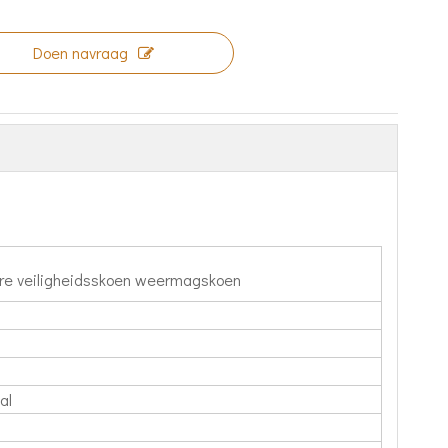
Doen navraag
re veiligheidsskoen weermagskoen
al