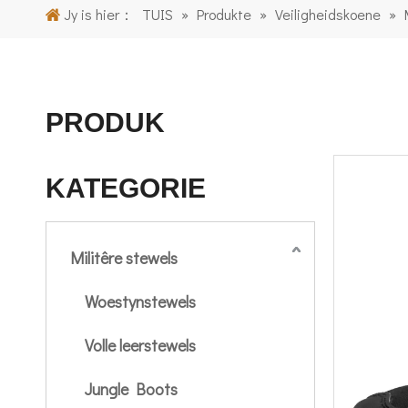
Jy is hier：
TUIS
»
Produkte
»
Veiligheidskoene
»
PRODUK
KATEGORIE
Militêre stewels
Woestynstewels
Volle leerstewels
Jungle Boots