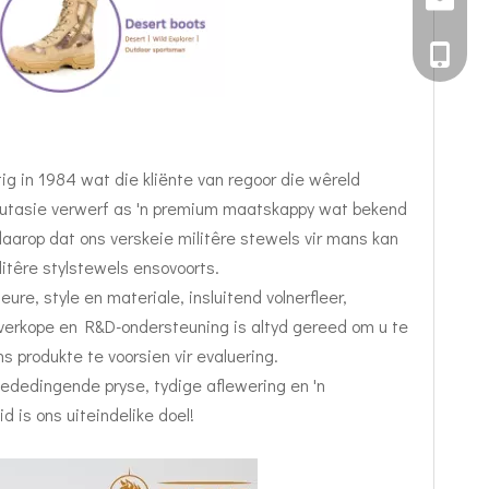
+86 151
tig in 1984 wat die kliënte van regoor die wêreld
eputasie verwerf as 'n premium maatskappy wat bekend
 daarop dat ons verskeie militêre stewels vir mans kan
itêre stylstewels ensovoorts.
eure, style en materiale, insluitend volnerfleer,
 verkope en R&D-ondersteuning is altyd gereed om u te
s produkte te voorsien vir evaluering.
mededingende pryse, tydige aflewering en 'n
 is ons uiteindelike doel!