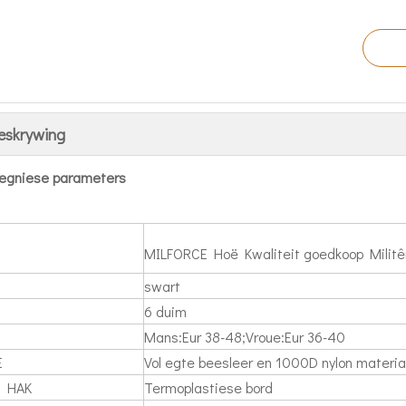
eskrywing
egniese parameters
MILFORCE Hoë Kwaliteit goedkoop Militê
swart
6 duim
Mans:Eur 38-48;Vroue:Eur 36-40
E
Vol egte beesleer en 1000D nylon materia
 HAK
Termoplastiese bord