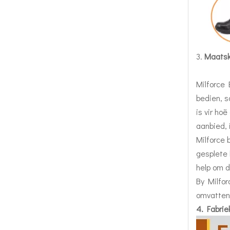
3.
Maatsk
Milforce 
bedien, s
is vir ho
aanbied, 
Milforce b
gesplete 
help om d
By Milfor
omvattend
4. Fabrie