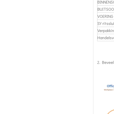
BINNENS
BUITSOO
VOERING
SY ritsslu
Verpakki
Handelsv
2. Beveel