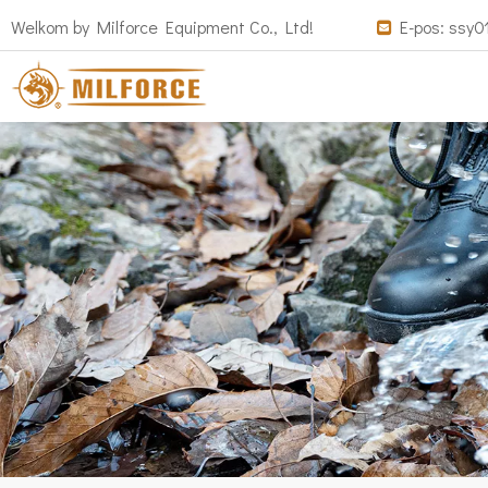
Welkom by Milforce Equipment Co., Ltd!
E-pos:
ssy0
